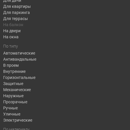
Для дачи
Для квартиры
Для паркинга
Для террасы
На балкон
На двери
На окна
По типу
Автоматические
Антивандальные
В проем
Внутренние
Горизонтальные
Защитные
Механические
Наружные
Прозрачные
Ручные
Уличные
Электрические
По материалу